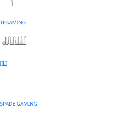
TFGAMING
JILI
SPADE GAMING