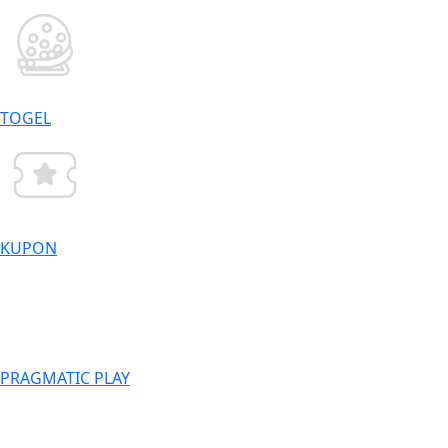
TOGEL
KUPON
PRAGMATIC PLAY