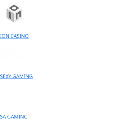
ION CASINO
SEXY GAMING
SA GAMING