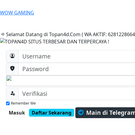
WOW GAMING
Selamat Datang di Topan4d.Com ( WA AKTIF: 6281228664
Remember Me
Main di Telegra
Masuk
Daftar Sekarang