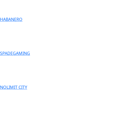
HABANERO
SPADEGAMING
NOLIMIT CITY