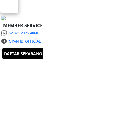
MEMBER SERVICE
+62 821-2075-4060
TOPAN4D_OFFICIAL