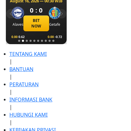
August 16, 2026 — 00:30 WIB
0 : 0
Previous
Next
BET
Alaves
Getafe
NOW
0.00
0.62
0.00
-0.72
TENTANG KAMI
|
BANTUAN
|
PERATURAN
|
INFORMASI BANK
|
HUBUNGI KAMI
|
KEBIJAKAN PRIVASI