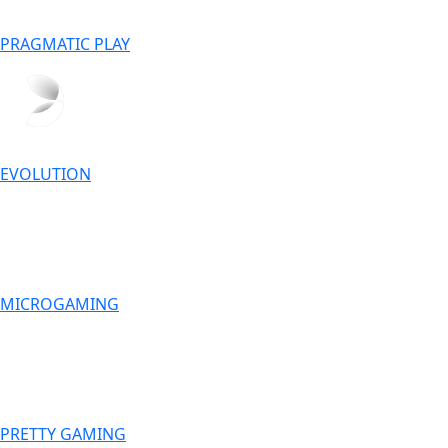
PRAGMATIC PLAY
EVOLUTION
MICROGAMING
PRETTY GAMING