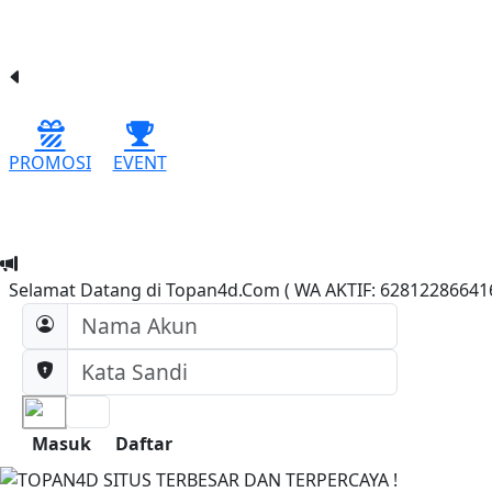
PROMOSI
EVENT
Selamat Datang di Topan4d.Com ( WA AKTIF: 62812286641
Masuk
Daftar