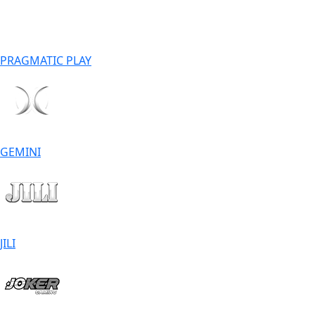
PRAGMATIC PLAY
GEMINI
JILI