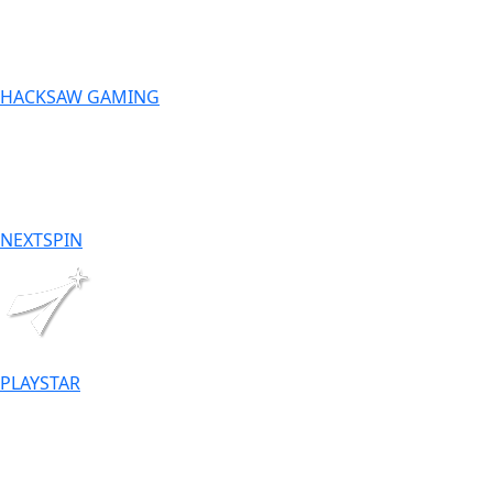
HACKSAW GAMING
NEXTSPIN
PLAYSTAR